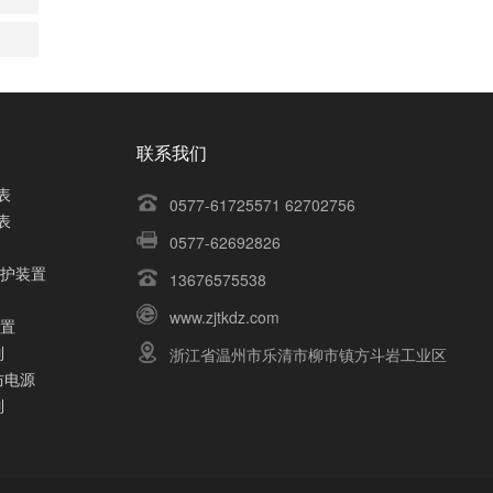
联系我们
表
0577-61725571 62702756
表
0577-62692826
保护装置
13676575538
www.zjtkdz.com
装置
列
浙江省温州市乐清市柳市镇方斗岩工业区
防电源
列