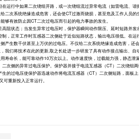
但在运行中如果二次绕组开路，或一次绕组流过异常电流（如雷电流、谐
给二次系统绝缘造成危害，还会使CT过激而烧损，甚至危及工作人员的
能够有效防止因CT二次过电压而引起的电力事故的发生。
呈高阻状态；当发生异常过电压时，保护器瞬间动作限压、延时短路并发
控制，正常工作时互感器二次侧处于近似短路状态，输出电压很低。在运
次侧产生数千伏甚至上万伏的过电压。不仅给二次系统绝缘造成危害，还
，我们将技术在此的更新,取之长处进一步研发了具有动作接点输出、自
用寿命长，能可靠动作10万次以上。动作速度快，过载能力强，静态泄
）二次侧的异常过电压保护。保护器并接于电流互感器（CT）二次绕组
产生的过电压使保护器迅速动作将电流互感器（CT）二次侧短路，面板
后又可重新投入正常运行。