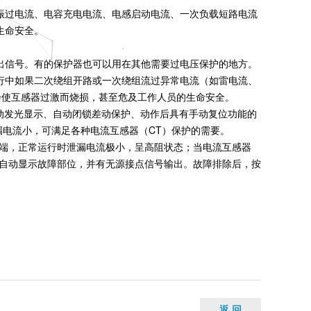
振过电流、电容充电电流、电感启动电流、一次负载短路电流
生命安全。
出信号。有的保护器也可以用在其他需要过电压保护的地方。
行中如果二次绕组开路或一次绕组流过异常电流（如雷电流、
会使互感器过激而烧损，甚至危及工作人员的生命安全。
动发光显示、自动闭锁差动保护、动作后具有手动复位功能的
漏电流小，可满足各种电流互感器（CT）保护的需要。
两端，正常运行时泄漏电流极小，呈高阻状态；当电流互感器
上自动显示故障部位，并有无源接点信号输出。故障排除后，按
返 回