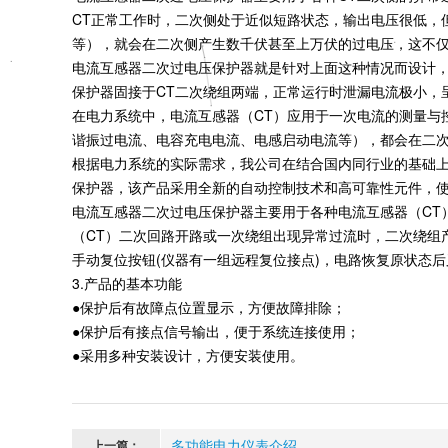
CT正常工作时，二次侧处于近似短路状态，输出电压很低，
等），就会在二次侧产生数千伏甚至上万伏的过电压，这不仅
电流互感器二次过电压保护器就是针对上面这种情况而设计，
保护器固接于CT二次绕组两端，正常运行时泄漏电流极小，
在电力系统中，电流互感器（CT）应用于一次电流的测量与
谐振过电流、电容充电电流、电感启动电流等），都会在二
根据电力系统的实际需求，我公司在结合国内同行业的基础上
保护器，该产品采用全新的自动控制技术和高可靠性元件，使
电流互感器二次过电压保护器主要用于各种电流互感器（CT
（CT）二次回路开路或一次绕组出现异常过流时，二次绕组
手动复位按钮(仪器有一组远程复位接点)，电路恢复原状态
3.产品的基本功能
●保护后有故障点位置显示，方便故障排除；
●保护后有接点信号输出，便于系统连接使用；
●采用多种安装设计，方便安装使用。
多功能电力仪表介绍
上一篇：